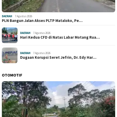
DAERAH
7 Agustus 2026
PLN Bangun Jalan Akses PLTP Mataloko, Pe…
DAERAH
7 Agustus 2026
Hari Kedua CFD di Natas Labar Motang Rua…
DAERAH
7 Agustus 2026
Dugaan Korupsi Seret Jefrin, Dr. Edy Har…
OTOMOTIF