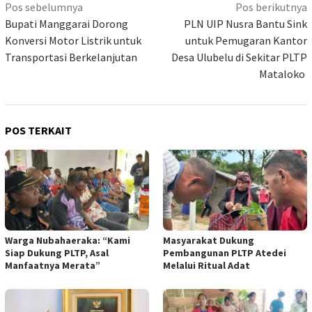
Navigasi
Pos sebelumnya
Pos berikutnya
pos
Bupati Manggarai Dorong
PLN UIP Nusra Bantu Sink
Konversi Motor Listrik untuk
untuk Pemugaran Kantor
Transportasi Berkelanjutan
Desa Ulubelu di Sekitar PLTP
Mataloko
POS TERKAIT
Warga Nubahaeraka: “Kami
Masyarakat Dukung
Siap Dukung PLTP, Asal
Pembangunan PLTP Atedei
Manfaatnya Merata”
Melalui Ritual Adat