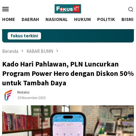
skip
Menu
to
Mobile
content
HOME
DAERAH
NASIONAL
HUKUM
POLITIK
BISNI
fokus terkini
Beranda
KABAR BUMN
Kado Hari Pahlawan, PLN Luncurkan
Program Power Hero dengan Diskon 50%
untuk Tambah Daya
Redaksi
15 November 2025