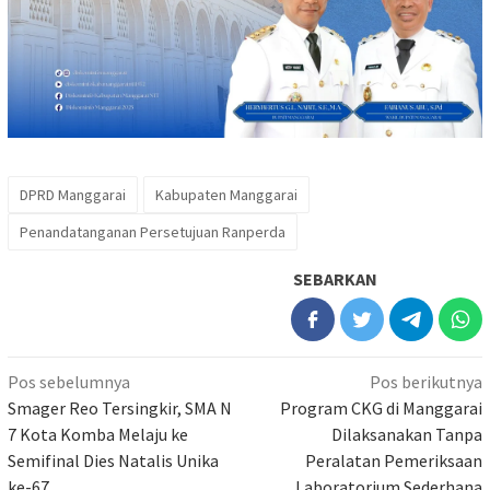
DPRD Manggarai
Kabupaten Manggarai
Penandatanganan Persetujuan Ranperda
SEBARKAN
Navigasi
Pos sebelumnya
Pos berikutnya
pos
Smager Reo Tersingkir, SMA N
Program CKG di Manggarai
7 Kota Komba Melaju ke
Dilaksanakan Tanpa
Semifinal Dies Natalis Unika
Peralatan Pemeriksaan
ke-67
Laboratorium Sederhana