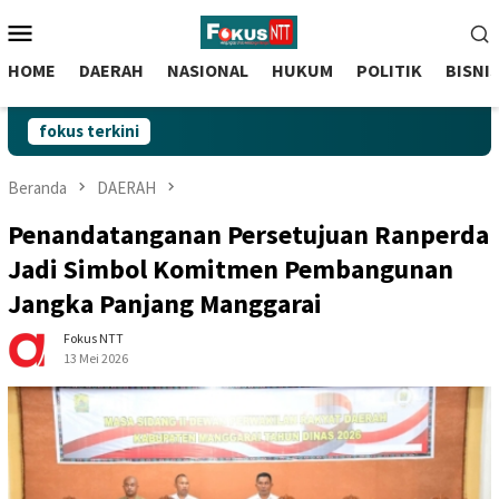
skip
Menu
to
Mobile
content
HOME
DAERAH
NASIONAL
HUKUM
POLITIK
BISNI
fokus terkini
Beranda
DAERAH
Penandatanganan Persetujuan Ranperda
Jadi Simbol Komitmen Pembangunan
Jangka Panjang Manggarai
Fokus NTT
13 Mei 2026