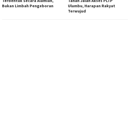
Terbentuk Secara Alamiah,
Tanah Jalan Akses PLTP
Bukan Limbah Pengeboran
Ulumbu, Harapan Rakyat
Terwujud