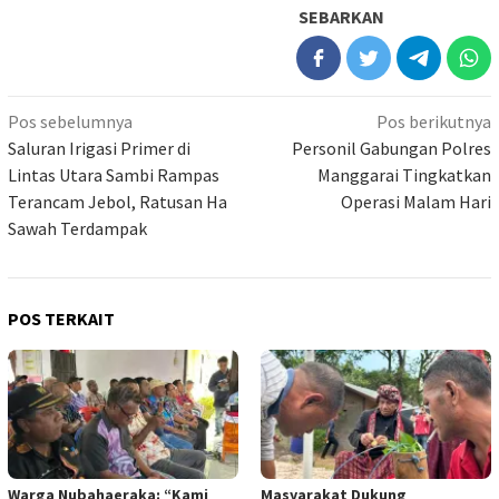
SEBARKAN
Navigasi
Pos sebelumnya
Pos berikutnya
pos
Saluran Irigasi Primer di
Personil Gabungan Polres
Lintas Utara Sambi Rampas
Manggarai Tingkatkan
Terancam Jebol, Ratusan Ha
Operasi Malam Hari
Sawah Terdampak
POS TERKAIT
Warga Nubahaeraka: “Kami
Masyarakat Dukung