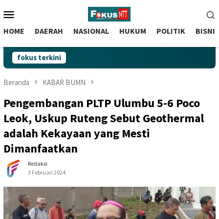
skip
Menu
to
Mobile
content
HOME
DAERAH
NASIONAL
HUKUM
POLITIK
BISNI
fokus terkini
Beranda
KABAR BUMN
Pengembangan PLTP Ulumbu 5-6 Poco
Leok, Uskup Ruteng Sebut Geothermal
adalah Kekayaan yang Mesti
Dimanfaatkan
Redaksi
3 Februari 2024