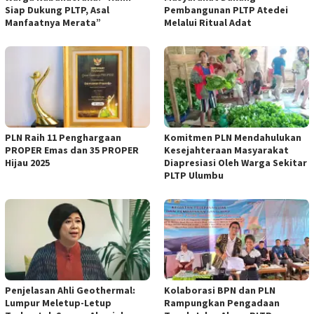
Siap Dukung PLTP, Asal
Pembangunan PLTP Atedei
Manfaatnya Merata”
Melalui Ritual Adat
PLN Raih 11 Penghargaan
Komitmen PLN Mendahulukan
PROPER Emas dan 35 PROPER
Kesejahteraan Masyarakat
Hijau 2025
Diapresiasi Oleh Warga Sekitar
PLTP Ulumbu
Penjelasan Ahli Geothermal:
Kolaborasi BPN dan PLN
Lumpur Meletup-Letup
Rampungkan Pengadaan