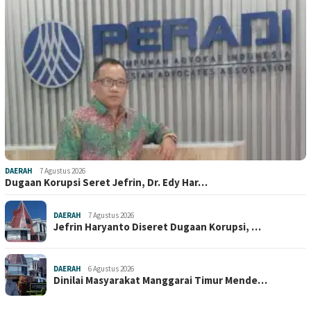
DAERAH
7 Agustus 2026
Dugaan Korupsi Seret Jefrin, Dr. Edy Har…
DAERAH
7 Agustus 2026
Jefrin Haryanto Diseret Dugaan Korupsi, …
DAERAH
6 Agustus 2026
Dinilai Masyarakat Manggarai Timur Mende…