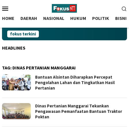
skip
Menu
to
Mobile
content
HOME
DAERAH
NASIONAL
HUKUM
POLITIK
BISNI
fokus terkini
HEADLINES
TAG:
DINAS PERTANIAN MANGGARAI
Bantuan Alsintan Diharapkan Percepat
Pengolahan Lahan dan Tingkatkan Hasil
Pertanian
Dinas Pertanian Manggarai Tekankan
Pengawasan Pemanfaatan Bantuan Traktor
Poktan