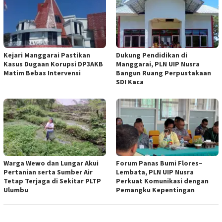
Kejari Manggarai Pastikan
Dukung Pendidikan di
Kasus Dugaan Korupsi DP3AKB
Manggarai, PLN UIP Nusra
Matim Bebas Intervensi
Bangun Ruang Perpustakaan
SDI Kaca
Warga Wewo dan Lungar Akui
Forum Panas Bumi Flores–
Pertanian serta Sumber Air
Lembata, PLN UIP Nusra
Tetap Terjaga di Sekitar PLTP
Perkuat Komunikasi dengan
Ulumbu
Pemangku Kepentingan