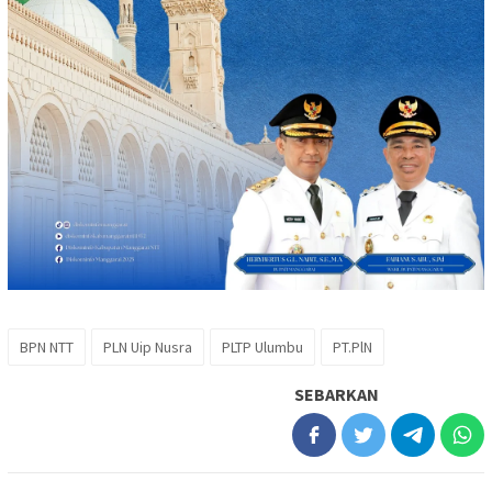
BPN NTT
PLN Uip Nusra
PLTP Ulumbu
PT.PlN
SEBARKAN