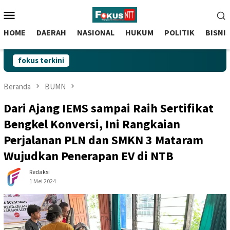
skip
Menu
to
Mobile
content
HOME
DAERAH
NASIONAL
HUKUM
POLITIK
BISNI
fokus terkini
Beranda
BUMN
Dari Ajang IEMS sampai Raih Sertifikat
Bengkel Konversi, Ini Rangkaian
Perjalanan PLN dan SMKN 3 Mataram
Wujudkan Penerapan EV di NTB
Redaksi
1 Mei 2024