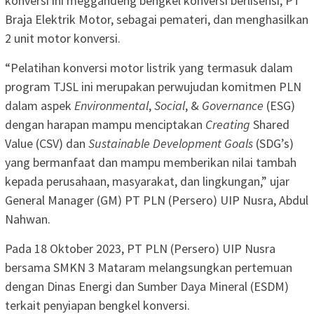
konversi ini meggandeng bengkel konversi berlisensi, PT
Braja Elektrik Motor, sebagai pemateri, dan menghasilkan
2 unit motor konversi.
“Pelatihan konversi motor listrik yang termasuk dalam
program TJSL ini merupakan perwujudan komitmen PLN
dalam aspek
Environmental
,
Social
, &
Governance
(ESG)
dengan harapan mampu menciptakan
Creating
Shared
Value (CSV) dan
Sustainable Development Goals
(SDG’s)
yang bermanfaat dan mampu memberikan nilai tambah
kepada perusahaan, masyarakat, dan lingkungan,” ujar
General Manager (GM) PT PLN (Persero) UIP Nusra, Abdul
Nahwan.
Pada 18 Oktober 2023, PT PLN (Persero) UIP Nusra
bersama SMKN 3 Mataram melangsungkan pertemuan
dengan Dinas Energi dan Sumber Daya Mineral (ESDM)
terkait penyiapan bengkel konversi.