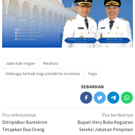
Jalan kaki ringan
Meditasi
Olahraga terbaik bagi penderita insomnia
Yoga
SEBARKAN
Navigasi
Pos sebelumnya
Pos berikutnya
pos
Dittipidkor Bareskrim
Bupati Hery Buka Kegiatan
Tetapkan Dua Orang
Seleksi Jabatan Pimpinan