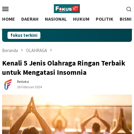
skip
Menu
to
Mobile
content
HOME
DAERAH
NASIONAL
HUKUM
POLITIK
BISNI
fokus terkini
Beranda
OLAHRAGA
Kenali 5 Jenis Olahraga Ringan Terbaik
untuk Mengatasi Insomnia
Redaksi
26 Februari 2024