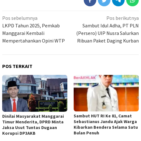
Navigasi
Pos sebelumnya
Pos berikutnya
pos
LKPD Tahun 2025, Pemkab
Sambut Idul Adha, PT PLN
Manggarai Kembali
(Persero) UIP Nusra Salurkan
Mempertahankan Opini WTP
Ribuan Paket Daging Kurban
POS TERKAIT
Sambut HUT RI Ke 81, Camat
Dinilai Masyarakat Manggarai
Sebastianus Jandu Ajak Warga
Timur Menderita, DPRD Minta
Kibarkan Bendera Selama Satu
Jaksa Usut Tuntas Dugaan
Bulan Penuh
Korupsi DP3AKB