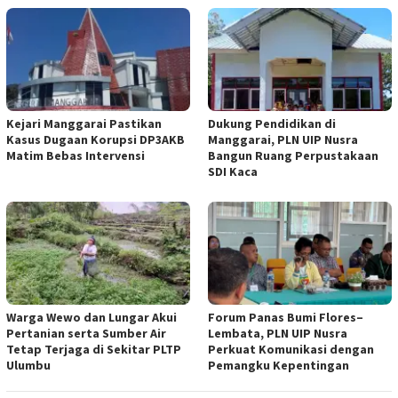
Kejari Manggarai Pastikan
Dukung Pendidikan di
Kasus Dugaan Korupsi DP3AKB
Manggarai, PLN UIP Nusra
Matim Bebas Intervensi
Bangun Ruang Perpustakaan
SDI Kaca
Warga Wewo dan Lungar Akui
Forum Panas Bumi Flores–
Pertanian serta Sumber Air
Lembata, PLN UIP Nusra
Tetap Terjaga di Sekitar PLTP
Perkuat Komunikasi dengan
Ulumbu
Pemangku Kepentingan