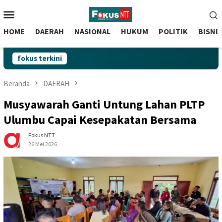
skip
Menu
to
Mobile
content
HOME
DAERAH
NASIONAL
HUKUM
POLITIK
BISNI
fokus terkini
Beranda
DAERAH
Musyawarah Ganti Untung Lahan PLTP
Ulumbu Capai Kesepakatan Bersama
Fokus NTT
26 Mei 2026