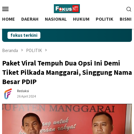
skip
Menu
to
Mobile
content
HOME
DAERAH
NASIONAL
HUKUM
POLITIK
BISNI
fokus terkini
Beranda
POLITIK
Paket Viral Tempuh Dua Opsi Ini Demi
Tiket Pilkada Manggarai, Singgung Nama
Besar PDIP
Redaksi
26 April 2024