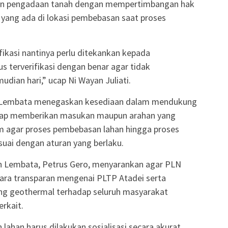
an pengadaan tanah dengan mempertimbangan hak
 yang ada di lokasi pembebasan saat proses
fikasi nantinya perlu ditekankan kepada
s terverifikasi dengan benar agar tidak
ian hari,” ucap Ni Wayan Juliati.
i Lembata menegaskan kesediaan dalam mendukung
iap memberikan masukan maupun arahan yang
m agar proses pembebasan lahan hingga proses
suai dengan aturan yang berlaku.
ten Lembata, Petrus Gero, menyarankan agar PLN
ara transparan mengenai PLTP Atadei serta
ang geothermal terhadap seluruh masyarakat
rkait.
han harus dilakukan sosialisasi secara akurat,