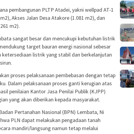
ncana pembangunan PLTP Atadei, yakni wellpad AT-1
 m2), Akses Jalan Desa Atakore (1.081 m2), dan
.261 m2).
embata sangat besar dan mencukupi kebutuhan listrik
mendukung target bauran energi nasional sebesar
etersediaan listrik yang stabil dan berkelanjutan
sirun.
nakan proses pelaksanaan pembebasan dengan tetap
ku. Dalam pelaksanaan proses ganti kerugian atas
sil penilaian Kantor Jasa Penilai Publik (KJPP)
gian yang akan diberikan kepada masyarakat.
 Badan Pertanahan Nasional (BPN) Lembata, Ni
ahwa PLN dapat melakukan pengadaan tanah
ecara mandiri/langsung namun tetap melalui