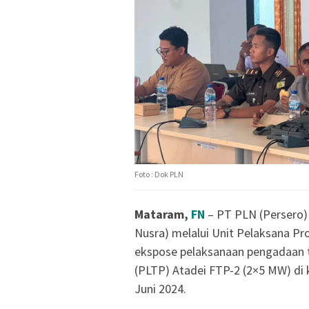
Foto : Dok PLN
Mataram,
FN
– PT PLN (Persero)
Nusra) melalui Unit Pelaksana Pr
ekspose pelaksanaan pengadaan 
(PLTP) Atadei FTP-2 (2×5 MW) di
Juni 2024.