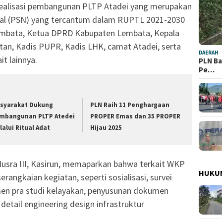
realisasi pembangunan PLTP Atadei yang merupakan
onal (PSN) yang tercantum dalam RUPTL 2021-2030
 Lembata, Ketua DPRD Kabupaten Lembata, Kepala
n, Kadis PUPR, Kadis LHK, camat Atadei, serta
DAERAH
t lainnya.
PLN Ba
Pe…
syarakat Dukung
PLN Raih 11 Penghargaan
mbangunan PLTP Atedei
PROPER Emas dan 35 PROPER
lalui Ritual Adat
Hijau 2025
sra III, Kasirun, memaparkan bahwa terkait WKP
HUKU
rangkaian kegiatan, seperti sosialisasi, survei
men pra studi kelayakan, penyusunan dokumen
etail engineering design infrastruktur
.