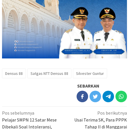
Densus 88
Satgas NTT Densus 88
Silvester Guntur
SEBARKAN
Navigasi
Pos sebelumnya
Pos berikutnya
pos
Pelajar SMPN 12 Satar Mese
Usai Terima SK, Para PPPK
Dibekali Soal Intoleransi,
Tahap II di Manggarai