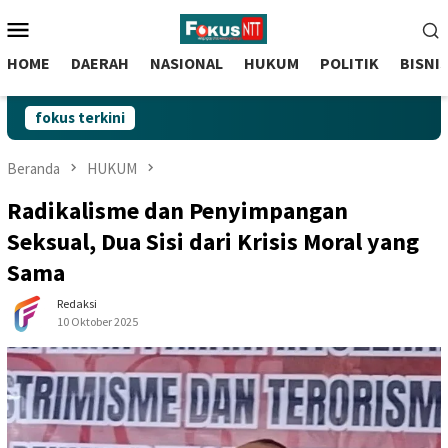
skip
Menu
to
Mobile
content
HOME
DAERAH
NASIONAL
HUKUM
POLITIK
BISNI
fokus terkini
Beranda
HUKUM
Radikalisme dan Penyimpangan
Seksual, Dua Sisi dari Krisis Moral yang
Sama
Redaksi
10 Oktober 2025