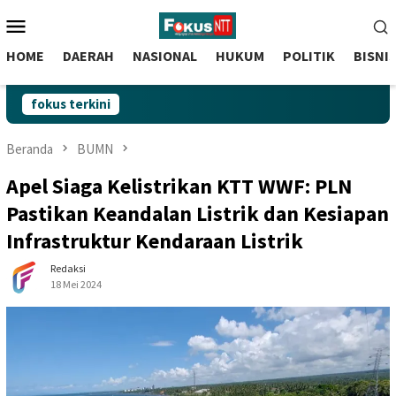
skip
Menu
to
Mobile
content
HOME
DAERAH
NASIONAL
HUKUM
POLITIK
BISNI
fokus terkini
Beranda
BUMN
Apel Siaga Kelistrikan KTT WWF: PLN
Pastikan Keandalan Listrik dan Kesiapan
Infrastruktur Kendaraan Listrik
Redaksi
18 Mei 2024