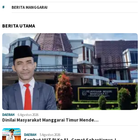
BERITA MANGGARAI
BERITA UTAMA
DAERAH
6 Agustus 2026
Dinilai Masyarakat Manggarai Timur Mende…
DAERAH
5 Agustus 2026
Sambut HUT RI Ke 81, Camat Sebastianus J…