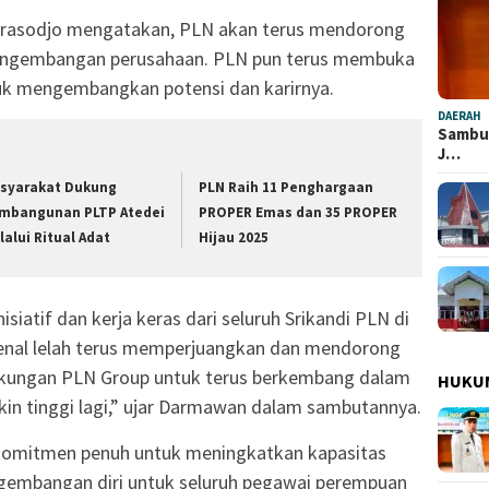
rasodjo mengatakan, PLN akan terus mendorong
pengembangan perusahaan. PLN pun terus membuka
k mengembangkan potensi dan karirnya.
DAERAH
Sambut
J…
syarakat Dukung
PLN Raih 11 Penghargaan
mbangunan PLTP Atedei
PROPER Emas dan 35 PROPER
lalui Ritual Adat
Hijau 2025
isiatif dan kerja keras dari seluruh Srikandi PLN di
kenal lelah terus memperjuangkan dan mendorong
ngkungan PLN Group untuk terus berkembang dalam
HUKU
in tinggi lagi,” ujar Darmawan dalam sambutannya.
mitmen penuh untuk meningkatkan kapasitas
gembangan diri untuk seluruh pegawai perempuan