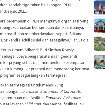
gakan setelah tiga tahun belakangan, PLN
ndi sejak 2021.
 para perempuan di PLN mempunyai organisasi yang
 mengekspresikan kemampuan dan keahliannya,
 kreatif dan memberdayakan, seperti Srikandi
 Srikandi Peduli sosial dan sebagainya,” lanjut dia.
 Ketua Umum Srikandi PLN Sinthya Roesly
r sebagai upaya pengarusutamaan gender di
im kerja yang sehat dan memberikan kesempatan
N untuk mengukir prestasi dan mendorong karirnya.
rogram sebagai langkah terintegrasi.
jakan terintegrasi untuk mendukung
lain dengan peluncuran
Statement of Corporate
n perempuan dan fasilitas
Employee Assistance
 pusat layanan
child care
dan sampai fasilitas ibu