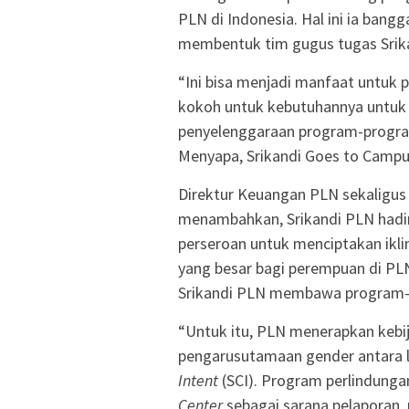
PLN di Indonesia. Hal ini ia bang
membentuk tim gugus tugas Srika
“Ini bisa menjadi manfaat untuk
kokoh untuk kebutuhannya untuk
penyelenggaraan program-program
Menyapa, Srikandi Goes to Campus,
Direktur Keuangan PLN sekaligus
menambahkan, Srikandi PLN hadi
perseroan untuk menciptakan ikl
yang besar bagi perempuan di PL
Srikandi PLN membawa program-p
“Untuk itu, PLN menerapkan kebi
pengarusutamaan gender antara 
Intent
(SCI). Program perlindunga
Center
sebagai sarana pelaporan,