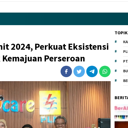
TOPIK
KA
 2024, Perkuat Eksistensi
PL
 Kemajuan Perseroan
PT
BU
BE
BERIT