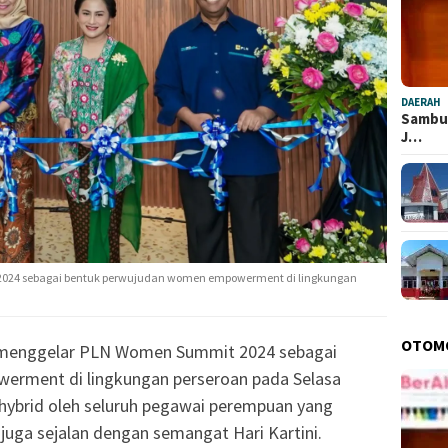
DAERAH
Sambut
J…
 2024 sebagai bentuk perwujudan women empowerment di lingkungan
OTOM
 menggelar PLN Women Summit 2024 sebagai
rment di lingkungan perseroan pada Selasa
a hybrid oleh seluruh pegawai perempuan yang
juga sejalan dengan semangat Hari Kartini.