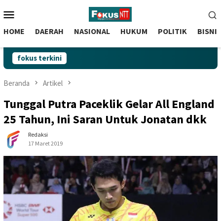
skip
Menu
to
Mobile
content
HOME
DAERAH
NASIONAL
HUKUM
POLITIK
BISNI
fokus terkini
Beranda
Artikel
Tunggal Putra Paceklik Gelar All England
25 Tahun, Ini Saran Untuk Jonatan dkk
Redaksi
17 Maret 2019